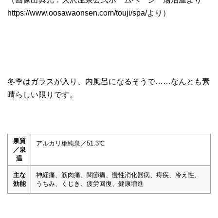
https://www.oosawaonsen.com/touji/spa/より）
冬季はガラスが入り、内風呂になるそうで……なんとも素
晴らしい限りです。
泉質
アルカリ単純泉／51.3℃
／泉
温
主な
神経痛、筋肉痛、関節痛、慢性消化器病、痔疾、冷え性、
効能
うちみ、くじき、疲労回復、健康増進