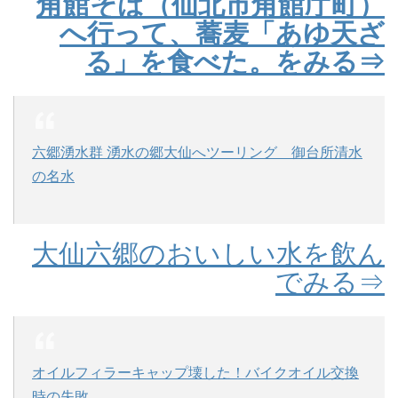
角館そば（仙北市角館庁町）
へ行って、蕎麦「あゆ天ざ
る」を食べた。をみる⇒
六郷湧水群 湧水の郷大仙へツーリング 御台所清水
の名水
大仙六郷のおいしい水を飲ん
でみる⇒
オイルフィラーキャップ壊した！バイクオイル交換
時の失敗